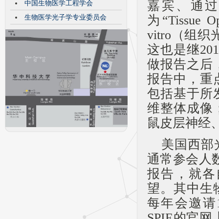
嘉宾、通
中国生物医学工程学会
为“Tissue Op
生物医学光子学专业委员会
vitro（
这也是继2
做报告之后
报告中，重
包括基于所
维整体成像
鼠皮层神经
美国西部
通常参会人
报告，就各
望。其中生
每年会邀请10
SPIE的官网