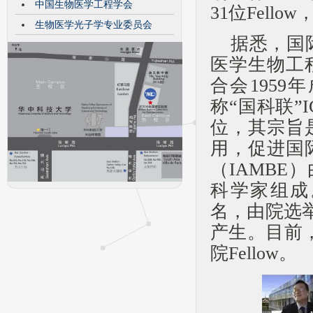
中国生物医学工程学会
31位
Fellow
生物医学光子学专业委员会
据悉，国
医学生物工
合会
1959
年
称“国科联”
位，其宗旨
用，促进国
（
IAMBE
）
科学家组成
名，由院选
产生。目前
院
Fellow
。