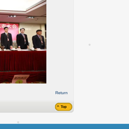
Return
^ Top