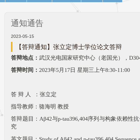
通知通告
2023-05-15
【答辩通知】张立定博士学位论文答辩
答辩地点：
武汉光电国家研究中心（老国光），D30
答辩时间：
2023
年5月17日 星期三上午8:30-11:00
答 辩 人 ：
张立定
指导教师：骆海明 教授
答辩题目：
Aβ42与p-tau396,404序列与构象
究
英文题目：
Study of Aβ42 and p-tau396,404 Sequence 