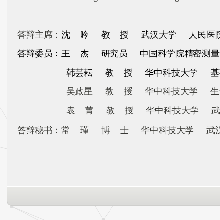
答辩主席：
沈
吟
教 授
武汉大学
人民医
答辩委员：
王
杰
研究员
中国科学院精密测量
韩芸耘
教 授
华中科技大学
基
吴政星
教 授
华中科技大学
生
袁
菁
教 授
华中科技大学 武
答辩秘书：常
瑾
博
士
华中科技大学 武汉