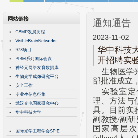
网站链接
通知通告
CBMP发展历程
2023-11-02
VisibleBrainNetworks
华中科技
973项目
开招聘实
PIBM系列国际会议
神经元网络发育数据库
生物医学
生物光学成像研究平台
部批准成立
安全工作
实验室定
毕业生信息征集
理、方法与
武汉光电国家研究中心
具。目前实
华中科技大学
副教授/副研
国家高层次
国际光学工程学会SPIE
fellow