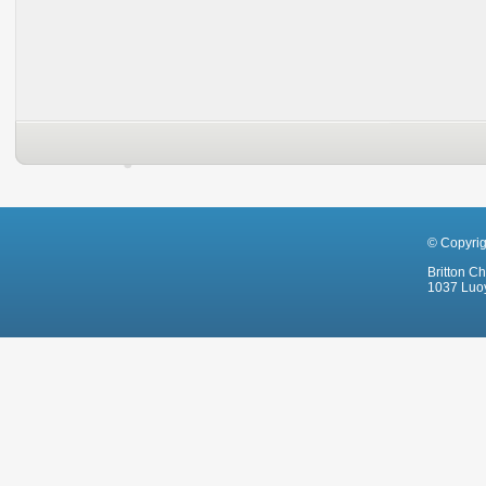
© Copyri
Britton C
1037 Luoy