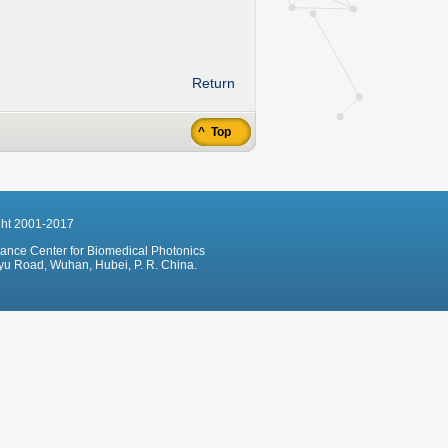
Return
^ Top
ght 2001-2017
hance Center for Biomedical Photonics
u Road, Wuhan, Hubei, P. R. China.