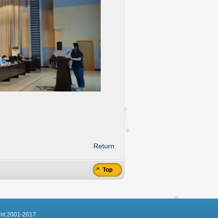
Return
^ Top
ght 2001-2017