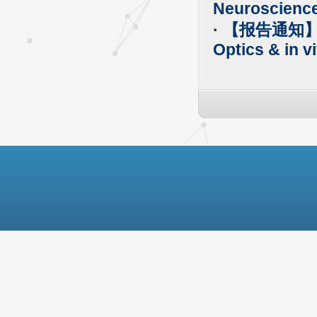
Neuroscienc
· 【报告通知】Res
Optics & in v